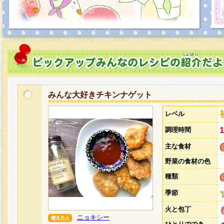
みんな大好きチキンナゲット
レベル
調理時間
主な食材
野菜の食材の色
種類
季節
火と包丁
ニョキシー