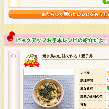
焼き鳥の缶詰で作る！親子丼
レベル
調理時間
主な食材
野菜の食材の色
種類