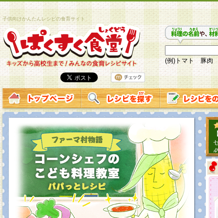
子供向けかんたんレシピの食育サイト
(例)トマト 豚肉