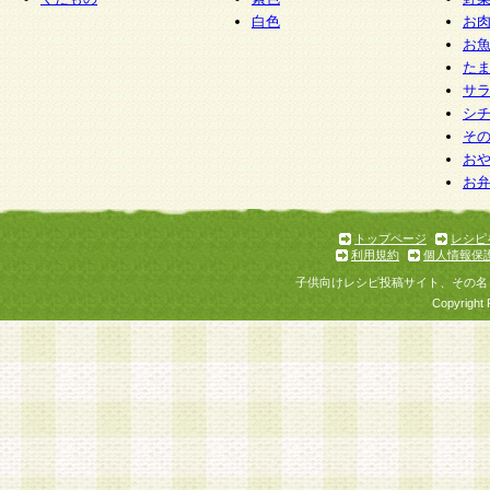
白色
お
お
た
サ
シ
そ
お
お
トップページ
レシピ
利用規約
個人情報保
子供向けレシピ投稿サイト、その名
Copyright 