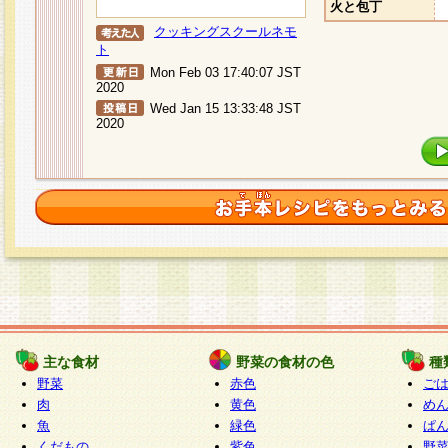
火と包丁
クッキングスクールネモ
ト
Mon Feb 03 17:40:07 JST
2020
Wed Jan 15 13:33:48 JST
2020
主な食材
野菜の食材の色
種
野菜
赤色
ご
肉
黄色
め
魚
緑色
ぱ
くだもの
紫色
野