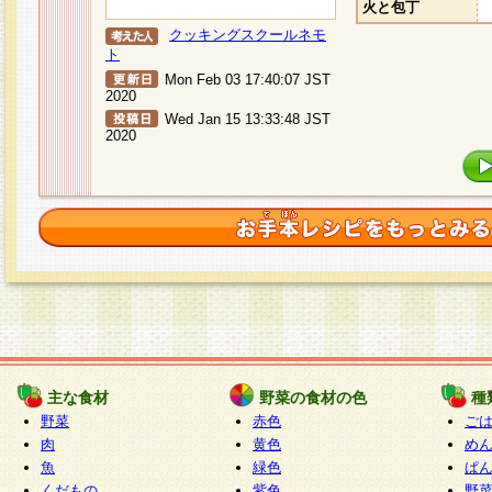
火と包丁
クッキングスクールネモ
ト
Mon Feb 03 17:40:07 JST
2020
Wed Jan 15 13:33:48 JST
2020
主な食材
野菜の食材の色
種
野菜
赤色
ご
肉
黄色
め
魚
緑色
ぱ
くだもの
紫色
野