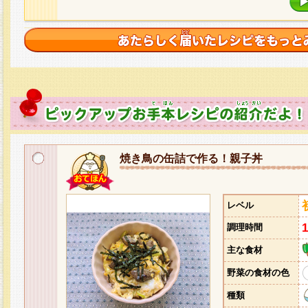
焼き鳥の缶詰で作る！親子丼
レベル
調理時間
主な食材
野菜の食材の色
種類