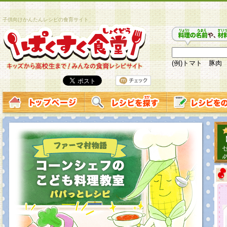
子供向けかんたんレシピの食育サイト
(例)トマト 豚肉