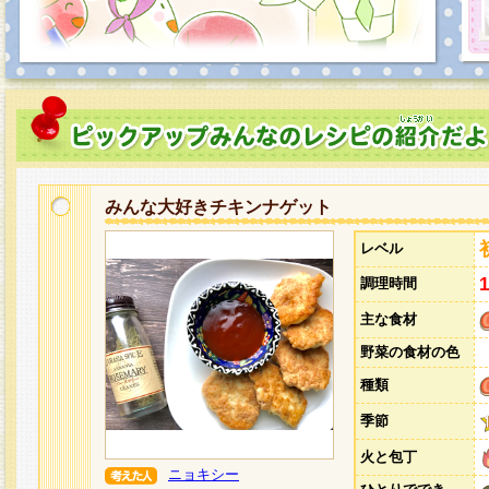
みんな大好きチキンナゲット
レベル
調理時間
主な食材
野菜の食材の色
種類
季節
火と包丁
ニョキシー