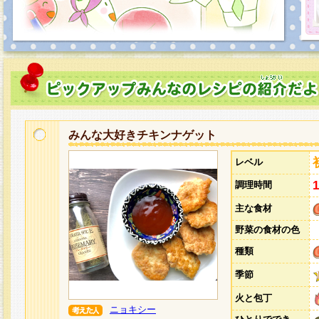
みんな大好きチキンナゲット
レベル
調理時間
主な食材
野菜の食材の色
種類
季節
火と包丁
ニョキシー