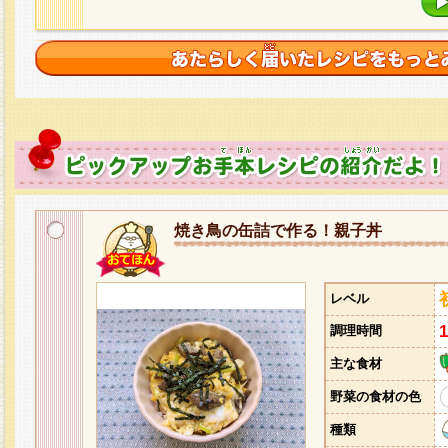
焼き鳥の缶詰で作る！親子丼
レベル
調理時間
主な食材
野菜の食材の色
種類