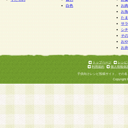
白色
お
お
た
サ
シ
そ
お
お
トップページ
レシピ
利用規約
個人情報保
子供向けレシピ投稿サイト、その名
Copyright 