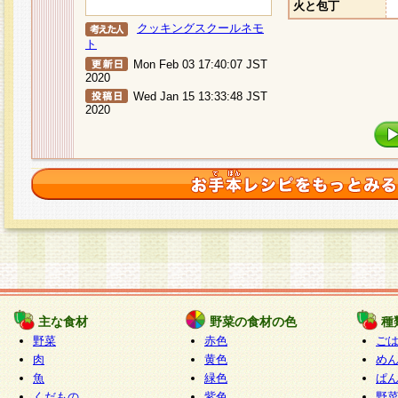
火と包丁
クッキングスクールネモ
ト
Mon Feb 03 17:40:07 JST
2020
Wed Jan 15 13:33:48 JST
2020
主な食材
野菜の食材の色
種
野菜
赤色
ご
肉
黄色
め
魚
緑色
ぱ
くだもの
紫色
野