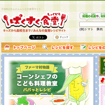
子供向けかんたんレシピの食育サイト
(例)トマト 豚肉