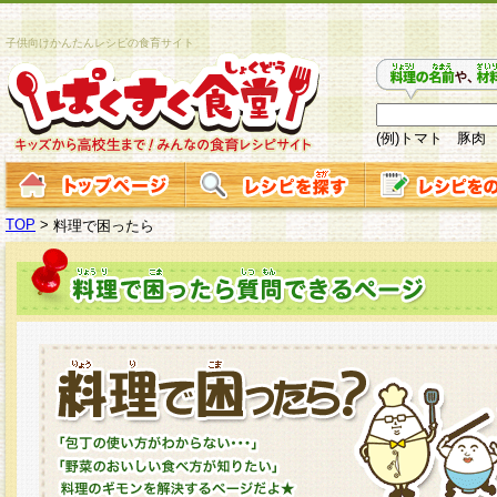
子供向けかんたんレシピの食育サイト
(例)トマト 豚肉
TOP
>
料理で困ったら