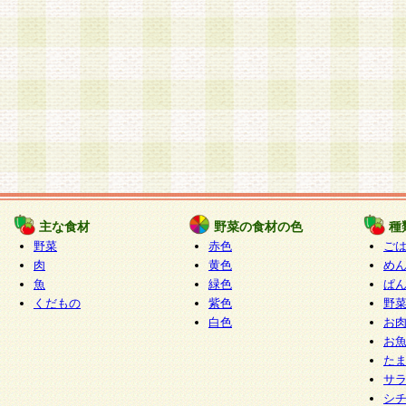
主な食材
野菜の食材の色
種
野菜
赤色
ご
肉
黄色
め
魚
緑色
ぱ
くだもの
紫色
野
白色
お
お
た
サ
シ