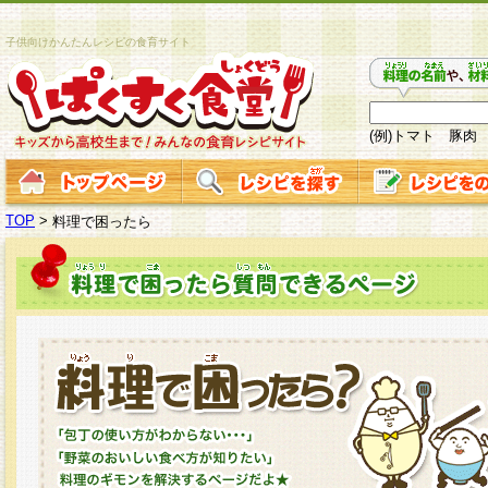
子供向けかんたんレシピの食育サイト
(例)トマト 豚肉
TOP
>
料理で困ったら