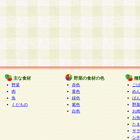
主な食材
野菜の食材の色
種
野菜
赤色
ご
肉
黄色
め
魚
緑色
ぱ
くだもの
紫色
野
白色
お
お
た
サ
シ