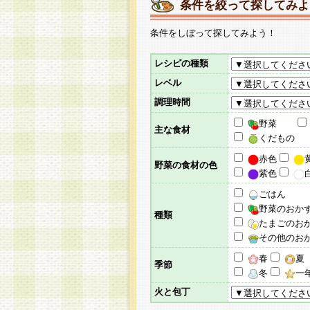
条件を絞って探してみよ
条件をしぼって探してみよう！
レシピの種類
レベル
調理時間
野菜
主な食材
くだもの
赤色
野菜の食材の色
紫色
ごはん
野菜のおか
種類
たまごのお
その他のお
春
夏
季節
冬
一
火と包丁