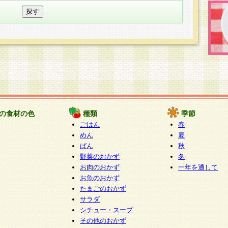
の食材の色
種類
季節
ごはん
春
めん
夏
ぱん
秋
野菜のおかず
冬
お肉のおかず
一年を通して
お魚のおかず
たまごのおかず
サラダ
シチュー・スープ
その他のおかず