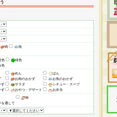
う
肉
魚
黄色
緑色
白色
めん
ぱん
ず
お肉のおかず
お魚のおかず
かず
サラダ
シチュー・スープ
かず
おやつ・デザート
お弁当
秋
年を通して