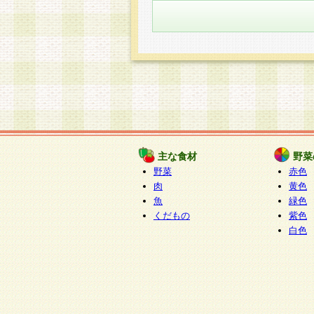
主な食材
野菜
野菜
赤色
肉
黄色
魚
緑色
くだもの
紫色
白色