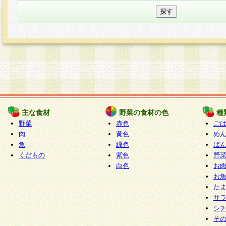
主な食材
野菜の食材の色
種
野菜
赤色
ご
肉
黄色
め
魚
緑色
ぱ
くだもの
紫色
野
白色
お
お
た
サ
シ
そ