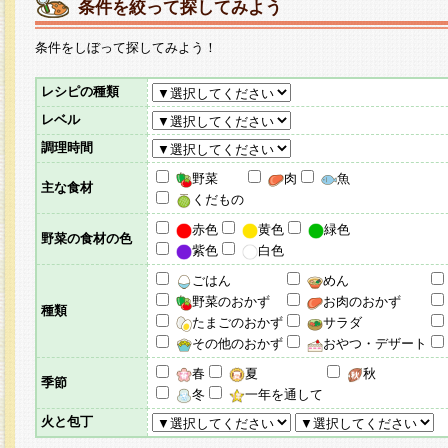
条件を絞って探してみよう
条件をしぼって探してみよう！
レシピの種類
レベル
調理時間
野菜
肉
魚
主な食材
くだもの
赤色
黄色
緑色
野菜の食材の色
紫色
白色
ごはん
めん
野菜のおかず
お肉のおかず
種類
たまごのおかず
サラダ
その他のおかず
おやつ・デザート
春
夏
秋
季節
冬
一年を通して
火と包丁