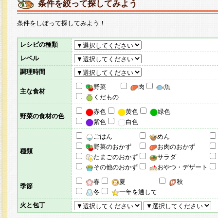
条件を絞って探してみよう
条件をしぼって探してみよう！
レシピの種類
レベル
調理時間
野菜
肉
魚
主な食材
くだもの
赤色
黄色
緑色
野菜の食材の色
紫色
白色
ごはん
めん
野菜のおかず
お肉のおかず
種類
たまごのおかず
サラダ
その他のおかず
おやつ・デザート
春
夏
秋
季節
冬
一年を通して
火と包丁