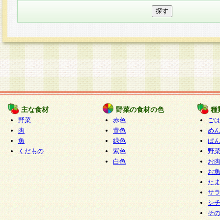
主な食材
野菜の食材の色
種
野菜
赤色
ご
肉
黄色
め
魚
緑色
ぱ
くだもの
紫色
野
白色
お
お
た
サ
シ
そ