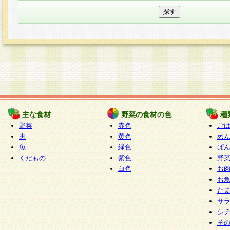
主な食材
野菜の食材の色
種
野菜
赤色
ご
肉
黄色
め
魚
緑色
ぱ
くだもの
紫色
野
白色
お
お
た
サ
シ
そ