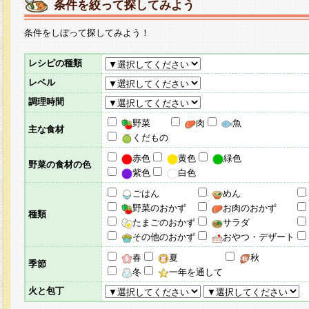
条件を絞って探してみよう
条件をしぼって探してみよう！
レシピの種類
レベル
調理時間
野菜
肉
魚
主な食材
くだもの
赤色
黄色
緑色
野菜の食材の色
紫色
白色
ごはん
めん
野菜のおかず
お肉のおかず
種類
たまごのおかず
サラダ
その他のおかず
おやつ・デザート
春
夏
秋
季節
冬
一年を通して
火と包丁