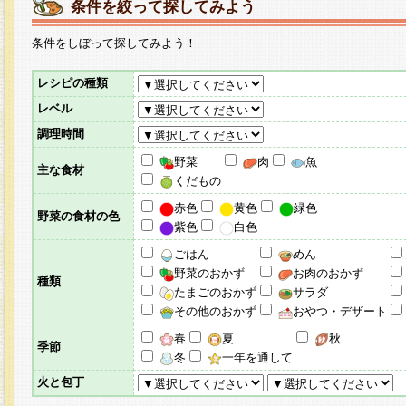
条件を絞って探してみよう
条件をしぼって探してみよう！
レシピの種類
レベル
調理時間
野菜
肉
魚
主な食材
くだもの
赤色
黄色
緑色
野菜の食材の色
紫色
白色
ごはん
めん
野菜のおかず
お肉のおかず
種類
たまごのおかず
サラダ
その他のおかず
おやつ・デザート
春
夏
秋
季節
冬
一年を通して
火と包丁