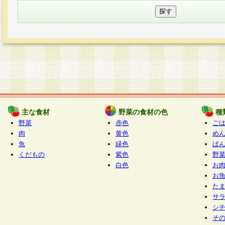
主な食材
野菜の食材の色
種
野菜
赤色
ご
肉
黄色
め
魚
緑色
ぱ
くだもの
紫色
野
白色
お
お
た
サ
シ
そ