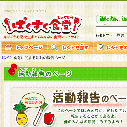
子供向けかんたんレシピの食育サイト
(例)トマト 豚肉
TOP
>
食育に関する活動の報告ページ