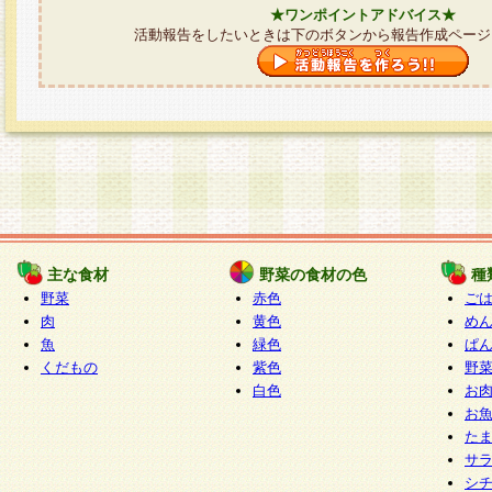
★ワンポイントアドバイス★
活動報告をしたいときは下のボタンから報告作成ページ
主な食材
野菜の食材の色
種
野菜
赤色
ご
肉
黄色
め
魚
緑色
ぱ
くだもの
紫色
野
白色
お
お
た
サ
シ