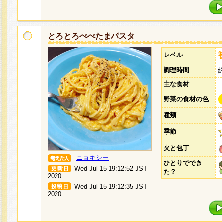
とろとろぺぺたまパスタ
レベル
調理時間
主な食材
野菜の食材の色
種類
季節
火と包丁
ニョキシー
ひとりででき
Wed Jul 15 19:12:52 JST
た？
2020
Wed Jul 15 19:12:35 JST
2020