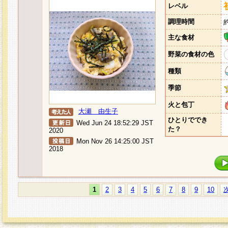
レベル
調理時間
主な食材
野菜の食材の色
種類
季節
火と包丁
大瀬 由生子
ひとりででき
Wed Jun 24 18:52:29 JST
た？
2020
Mon Nov 26 14:25:00 JST
2018
1
2
3
4
5
6
7
8
9
10