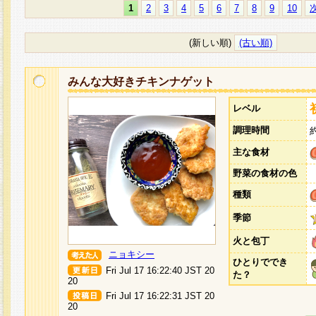
1
2
3
4
5
6
7
8
9
10
(新しい順)
(古い順)
みんな大好きチキンナゲット
レベル
調理時間
主な食材
野菜の食材の色
種類
季節
火と包丁
ニョキシー
ひとりででき
Fri Jul 17 16:22:40 JST 20
た？
20
Fri Jul 17 16:22:31 JST 20
20