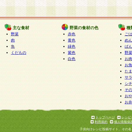
主な食材
野菜の食材の色
種
野菜
赤色
ご
肉
黄色
め
魚
緑色
ぱ
くだもの
紫色
野
白色
お
お
た
サ
シ
そ
お
お
トップページ
レシピ
利用規約
個人情報保
子供向けレシピ投稿サイト、その名