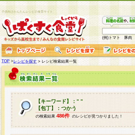
子供向けかんたんレシピの食育サイト
(例)トマト 豚肉
TOP
>
レシピを探す
>
レシピ検索結果一覧
【キーワード】：" "
【包丁】：つかう
486件
の検索結果
のレシピが見つかりました！