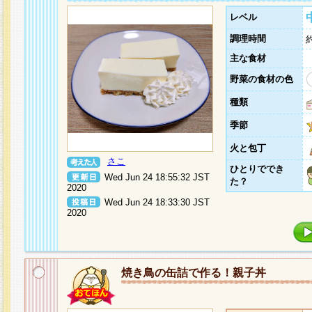
レベル
調理時間
主な食材
野菜の食材の色
種類
季節
火と包丁
さこ
ひとりででき
Wed Jun 24 18:55:32 JST
た？
2020
Wed Jun 24 18:33:30 JST
2020
焼き鳥の缶詰で作る！親子丼