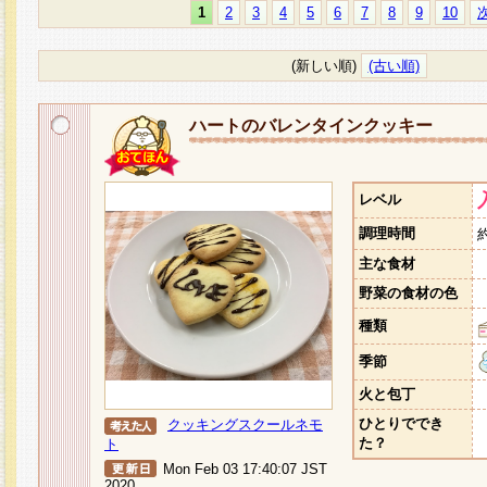
1
2
3
4
5
6
7
8
9
10
(新しい順)
(古い順)
ハートのバレンタインクッキー
レベル
調理時間
主な食材
野菜の食材の色
種類
季節
火と包丁
ひとりででき
クッキングスクールネモ
た？
ト
Mon Feb 03 17:40:07 JST
2020