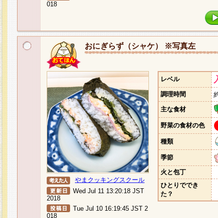
018
おにぎらず（シャケ） ※写真左
レベル
調理時間
主な食材
野菜の食材の色
種類
季節
火と包丁
やまクッキングスクール
ひとりででき
Wed Jul 11 13:20:18 JST
た？
2018
Tue Jul 10 16:19:45 JST 2
018