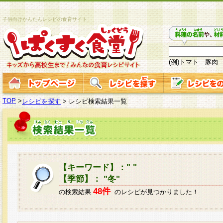
子供向けかんたんレシピの食育サイト
(例)トマト 豚肉
TOP
>
レシピを探す
>
レシピ検索結果一覧
【キーワード】：" "
【季節】： "冬"
48件
の検索結果
のレシピが見つかりました！