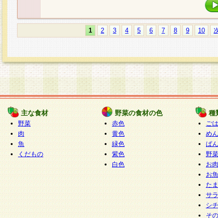
1
2
3
4
5
6
7
8
9
10
主な食材
野菜の食材の色
種
野菜
赤色
ご
肉
黄色
め
魚
緑色
ぱ
くだもの
紫色
野
白色
お
お
た
サ
シ
そ