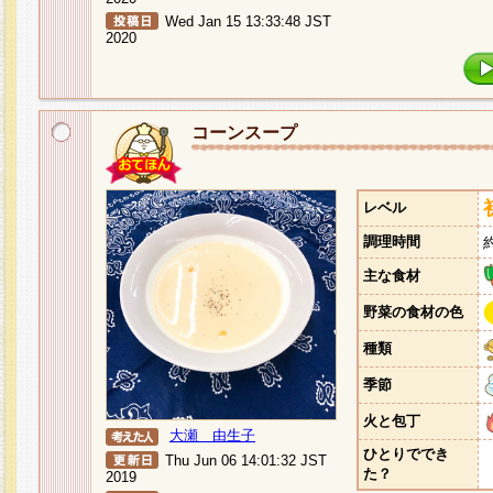
Wed Jan 15 13:33:48 JST
2020
コーンスープ
レベル
調理時間
主な食材
野菜の食材の色
種類
季節
火と包丁
大瀬 由生子
ひとりででき
Thu Jun 06 14:01:32 JST
た？
2019