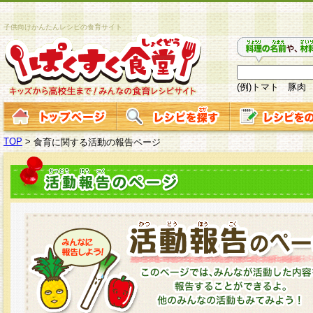
子供向けかんたんレシピの食育サイト
(例)トマト 豚肉
TOP
>
食育に関する活動の報告ページ