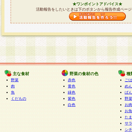
★ワンポイントアドバイス★
活動報告をしたいときは下のボタンから報告作成ページ
主な食材
野菜の食材の色
種
野菜
赤色
ご
肉
黄色
め
魚
緑色
ぱ
くだもの
紫色
野
白色
お
お
た
サ
シ