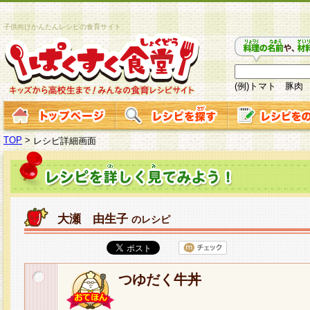
子供向けかんたんレシピの食育サイト
(例)トマト 豚肉
TOP
>
レシピ詳細画面
大瀬 由生子
のレシピ
つゆだく牛丼