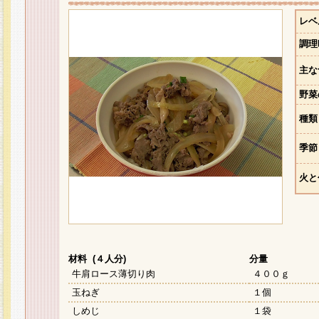
レベ
調理
主な
野菜
種類
季節
火と
材料 (４人分)
分量
牛肩ロース薄切り肉
４００ｇ
玉ねぎ
１個
しめじ
１袋