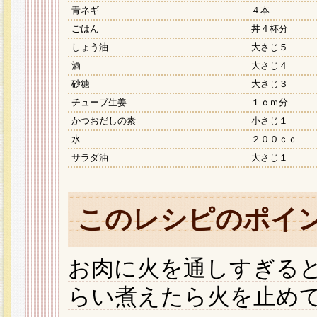
青ネギ
４本
ごはん
丼４杯分
しょう油
大さじ５
酒
大さじ４
砂糖
大さじ３
チューブ生姜
１ｃｍ分
かつおだしの素
小さじ１
水
２００ｃｃ
サラダ油
大さじ１
このレシピのポイ
お肉に火を通しすぎる
らい煮えたら火を止め