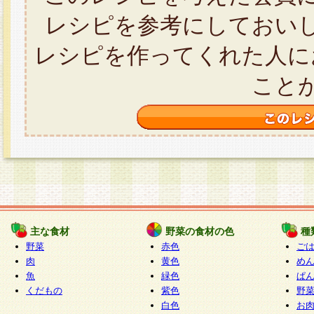
レシピを参考にしておい
レシピを作ってくれた人に
こと
主な食材
野菜の食材の色
種
野菜
赤色
ご
肉
黄色
め
魚
緑色
ぱ
くだもの
紫色
野
白色
お