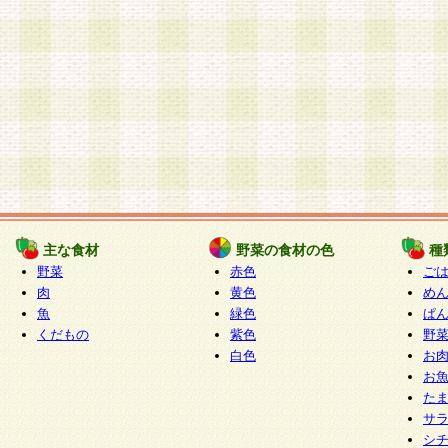
主な食材
野菜の食材の色
種
野菜
赤色
ご
肉
黄色
め
魚
緑色
ぱ
くだもの
紫色
野
白色
お
お
た
サ
シ