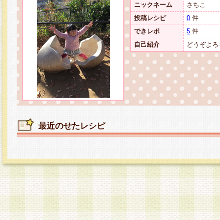
ニックネーム
さちこ
投稿レシピ
0
件
できレポ
5
件
自己紹介
どうぞよろ
最近のせたレシピ