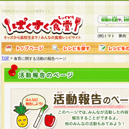
子供向けかんたんレシピの食育サイト
(例)トマト 豚肉
TOP
>
食育に関する活動の報告ページ