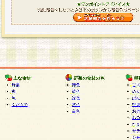
★ワンポイントアドバイス★
活動報告をしたいときは下のボタンから報告作成ページ
主な食材
野菜の食材の色
種
野菜
赤色
ご
肉
黄色
め
魚
緑色
ぱ
くだもの
紫色
野
白色
お
お
た
サ
シ