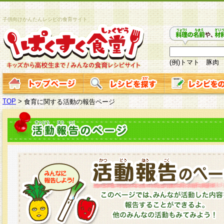
子供向けかんたんレシピの食育サイト
(例)トマト 豚肉
TOP
>
食育に関する活動の報告ページ