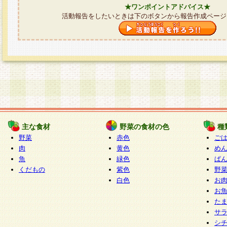
★ワンポイントアドバイス★
活動報告をしたいときは下のボタンから報告作成ページ
主な食材
野菜の食材の色
種
野菜
赤色
ご
肉
黄色
め
魚
緑色
ぱ
くだもの
紫色
野
白色
お
お
た
サ
シ