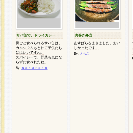
サバ缶で。ドライカレー
肉巻き弁当
骨ごと食べられるサバ缶は、
あすぱらをまきました。おい
カルシウムもとれて子供たち
しかったです。
にはいいですね。
By:
さちこ
スパイシーで、野菜も気にな
らずに食べれたね。
By:
ｓａｋｕｒａｋｏ