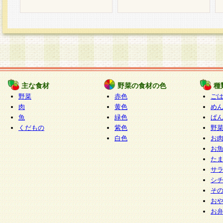
主な食材
野菜の食材の色
種
野菜
赤色
ご
肉
黄色
め
魚
緑色
ぱ
くだもの
紫色
野
白色
お
お
た
サ
シ
そ
お
お