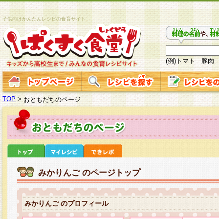
子供向けかんたんレシピの食育サイト
(例)トマト 豚肉
TOP
>
おともだちのページ
みかりんご のページトップ
みかりんご のプロフィール