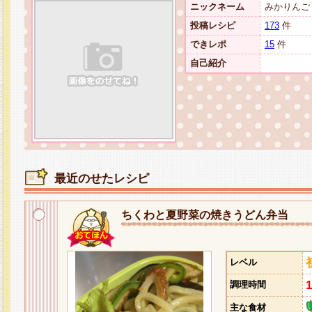
ニックネーム
みかりんご
投稿レシピ
173
件
できレポ
15
件
自己紹介
最近のせたレシピ
ちくわと夏野菜の焼きうどん弁当
レベル
調理時間
主な食材